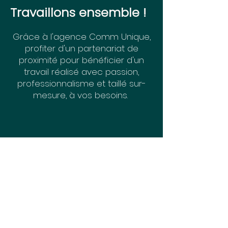
Travaillons ensemble !
Grâce à l'agence Comm Unique,
profiter d'un partenariat de
proximité pour bénéficier d'un
travail réalisé avec passion,
professionnalisme et taillé sur-
mesure, à vos besoins.
Communication
externalisEE
Quelques heures par semaine,
par mois...